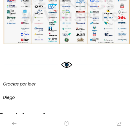
Gracias por leer
Diego
Seguir leyendo
View more