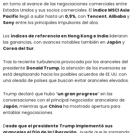
en torno al avance de las negociaciones comerciales entre 
Estados Unidos y sus socios comerciales. El 
índice MSCI Asia 
Pacific
 llegó a subir hasta un 
0,9%
, con 
Tencent
, 
Alibaba
 y 
Sony
 entre los principales impulsores del alza.
Los 
índices de referencia en Hong Kong e India
 lideraron 
las ganancias, con avances notables también en 
Japón
 y 
Corea del Sur
.
Tras la reciente turbulencia provocada por los aranceles del 
presidente 
Donald Trump
, la atención de los inversores se 
está desplazando hacia los posibles acuerdos de EE. UU. con 
una oleada de países que buscan evitar aranceles elevados.
Trump declaró que hubo “
un gran progreso
” en las 
conversaciones con el principal negociador arancelario de 
Japón
, mientras que 
China
 ha mostrado apertura para 
entablar negociaciones.
D
esde que el presidente Trump implementó sus 
aranceles el Día de la Liberación
 , puede que le sorprenda 