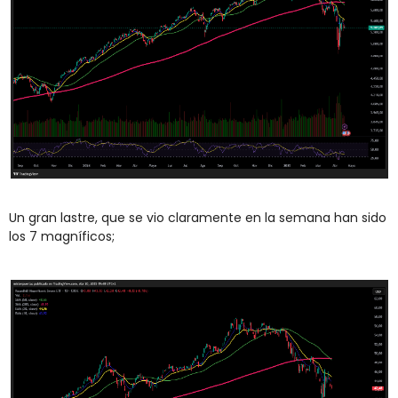
Un gran lastre, que se vio claramente en la semana han sido 
los 7 magníficos;