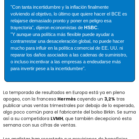
"Con tanta incertidumbre y la inflación finalmente 
volviendo al objetivo, lo último que quiere hacer el BCE es 
relajarse demasiado pronto y poner en peligro esa 
trayectoria", dijeron economistas de 
HSBC
.
"Y aunque una política más flexible puede ayudar a 
contrarrestar una desaceleración global, no puede hacer 
mucho para influir en la política comercial de EE. UU. ni 
reparar los daños asociados a las cadenas de suministro, 
o incluso incentivar a las empresas a endeudarse más 
para invertir pese a la incertidumbre".
La temporada de resultados en Europa está ya en pleno 
apogeo, con la francesa 
Hermès
 cayendo un 
3,2%
 tras 
publicar unas ventas trimestrales por debajo de lo esperado, 
algo poco común para el fabricante del bolso Birkin. Se suma 
así a su competidora 
LVMH
, que también decepcionó esta 
semana con sus cifras de ventas.
Los analistas han recortado sus previsiones de beneficios 