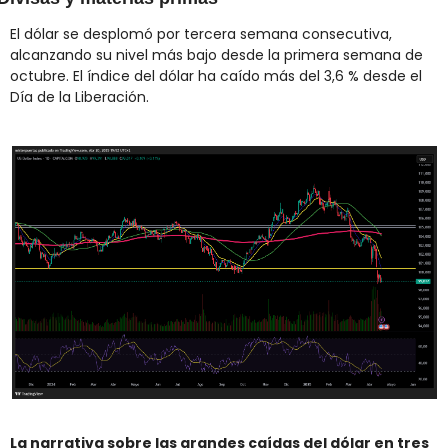
El dólar se desplomó por tercera semana consecutiva, 
alcanzando su nivel más bajo desde la primera semana de 
octubre. El índice del dólar ha caído más del 3,6 % desde el 
Día de la Liberación.
La narrativa sobre las grandes caídas del dólar en tres 