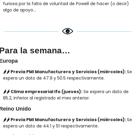
furiosa por la falta de voluntad de Powell de hacer (o decir) 
algo de apoyo...
Para la semana…
Europa
🌶️🌶️ Previa PMI Manufacturero y Servicios (miércoles): 
Se 
espera un dato de 47.9 y 50.5 respectivamente.
🌶️🌶️ Clima empresarial Ifo (jueves):
 Se espera un dato de 
85.2, inferior al registrado el mes anterior.
Reino Unido
🌶️🌶️ Previa PMI Manufacturero y Servicios (miércoles): 
Se 
espera un dato de 44.1 y 51 respectivamente.