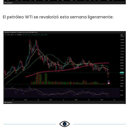
El petróleo WTI se revalorizó esta semana ligeramente: