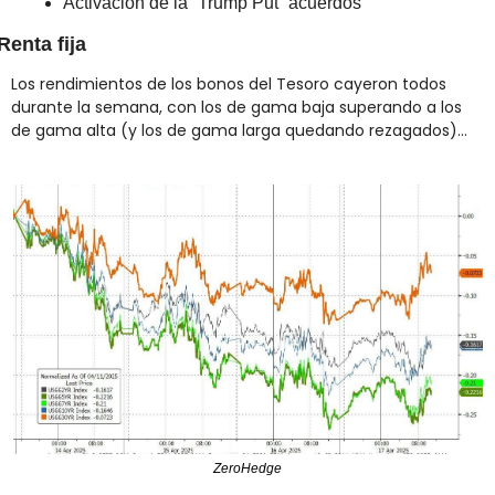
Activación de la “Trump Put” acuerdos
Renta fija
Los rendimientos de los bonos del Tesoro cayeron todos 
durante la semana, con los de gama baja superando a los 
de gama alta (y los de gama larga quedando rezagados)...
ZeroHedge