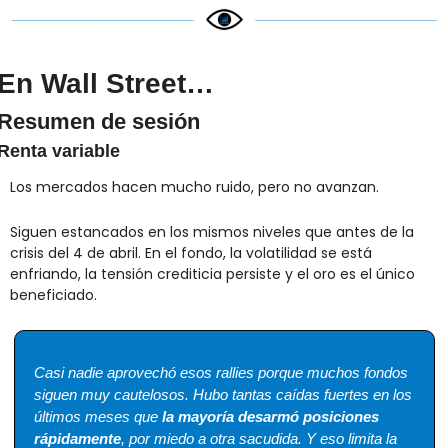
En Wall Street…
Resumen de sesión
Renta variable
Los mercados hacen mucho ruido, pero no avanzan.
Siguen estancados en los mismos niveles que antes de la 
crisis del 4 de abril. En el fondo, la volatilidad se está 
enfriando, la tensión crediticia persiste y el oro es el único 
beneficiado.
Casi nadie aprovechó esos rallies porque muchos fondos 
siguen muy cautelosos. Hubo tantas caídas fuertes en los 
últimos meses que 
la mayoría desarmó posiciones 
rápidamente
, por miedo a otra sacudida. Y eso limita la 