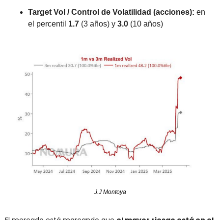
Target Vol / Control de Volatilidad (acciones):
 en 
el percentil 
1.7
 (3 años) y 
3.0
 (10 años)
J.J Montoya
El mercado está marcando que 
el mayor riesgo está en el 