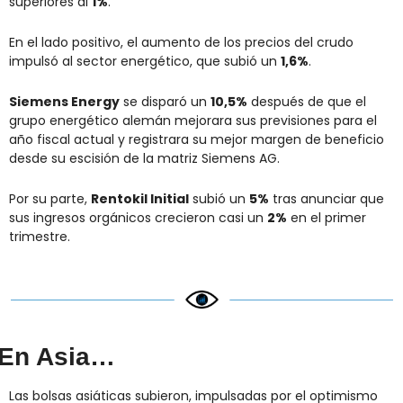
superiores al 
1%
.
En el lado positivo, el aumento de los precios del crudo 
impulsó al sector energético, que subió un 
1,6%
.
Siemens Energy
 se disparó un 
10,5%
 después de que el 
grupo energético alemán mejorara sus previsiones para el 
año fiscal actual y registrara su mejor margen de beneficio 
desde su escisión de la matriz Siemens AG.
Por su parte, 
Rentokil Initial
 subió un 
5%
 tras anunciar que 
sus ingresos orgánicos crecieron casi un 
2%
 en el primer 
trimestre.
En Asia…
Las bolsas asiáticas subieron, impulsadas por el optimismo 