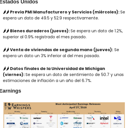
Estados Unidos
🌶️🌶️ Previa PMI Manufacturero y Servicios (miércoles): 
Se 
espera un dato de 49.5 y 52.9 respectivamente.
🌶️🌶️ Bienes duraderos (jueves): 
Se espera un dato de 1.2%, 
superior al 0.9% registrado el mes pasado.
🌶️🌶️ Venta de viviendas de segunda mano (jueves):
 Se 
espera un dato un 3% inferior al del mes pasado.
🌶️🌶️ Datos finales de la Universidad de Michigan 
(viernes): 
Se espera un dato de sentimiento de 50.7 y unas 
estimaciones de inflación a un año del 6.7%.
Earnings