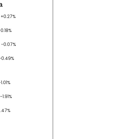
a
AX +0.27%
00 -0.18%
AC -0.07%
bex +0.49%
 -1.01%
 -1.91%
 +0.47%