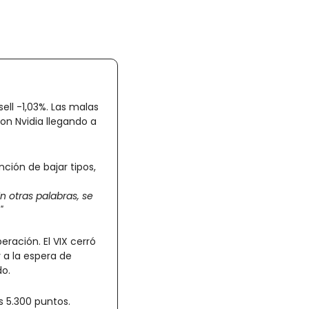
ll -1,03%. Las malas 
on Nvidia llegando a 
ión de bajar tipos, 
 otras palabras, se 
"
ración. El VIX cerró 
 la espera de 
do.
 5.300 puntos.