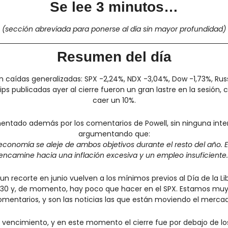
Se lee 3 minutos…
(sección abreviada para ponerse al día sin mayor profundidad)
Resumen del día
n caídas generalizadas: SPX -2,24%, NDX -3,04%, Dow -1,73%, Russe
ips publicadas ayer al cierre fueron un gran lastre en la sesión, c
caer un 10%.
mentado además por los comentarios de Powell, sin ninguna intenc
argumentando que:
economía se aleje de ambos objetivos durante el resto del año. En
encamine hacia una inflación excesiva y un empleo insuficiente.
n recorte en junio vuelven a los mínimos previos al Día de la Libe
30 y, de momento, hay poco que hacer en el SPX. Estamos muy a
mentarios, y son las noticias las que están moviendo el merca
vencimiento, y en este momento el cierre fue por debajo de los