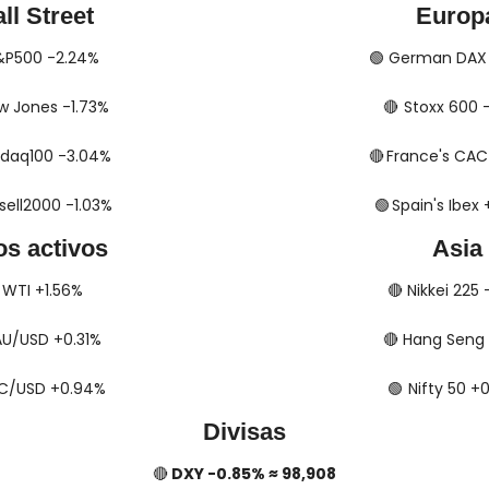
ll Street
Europ
​​ S&P500 -2.24%
🟢
​​​​​​ German D
 Dow Jones -1.73%
🔴
​​​​​​​​  Stoxx 6
 Nasdaq100 -3.04%
🔴
​​​​  France's C
Russell2000 -1.03%
🟢
​​​​​​​​  Spain's I
os activos
Asia
​​​​ WTI +1.56%
🔴
​​​​ Nikkei 225
​ XAU/USD +0.31%
🔴
​​​​ Hang Seng
​ BTC/USD +0.94%
🟢
​​​  Nifty 50
Divisas
🔴
 DXY -0.85% ≈ 98,908