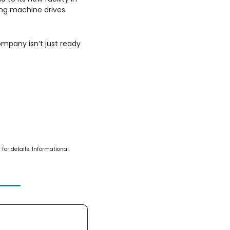
ng machine drives 
mpany isn’t just ready 
or details. Informational 