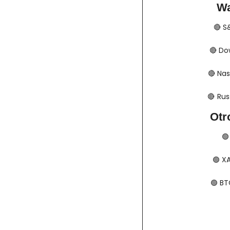
Wa
🔴
​​
🔴
​​​​
🔴
​​​​
🔴
​​​  
Otr
🟢
🟢
​​​
🟢
​​​