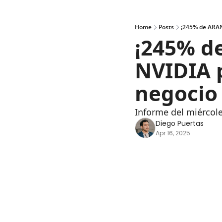
Home
Posts
¡245% de ARAN
¡245% d
NVIDIA p
negocio
Informe del miércole
Diego Puertas
Apr 16, 2025